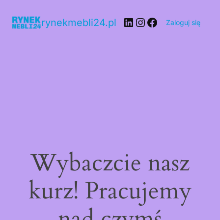
rynekmebli24.pl
Zaloguj się
Wybaczcie nasz
kurz! Pracujemy
nad czymś